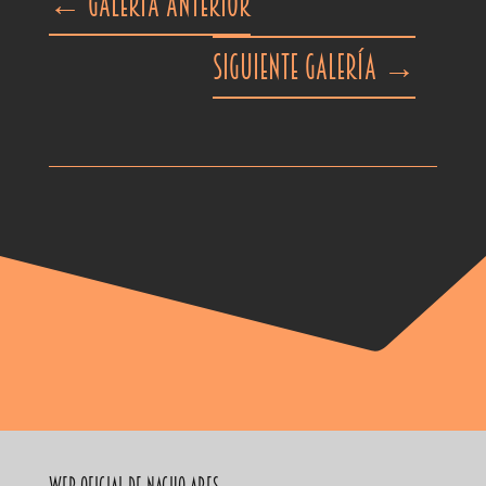
←
Galería anterior
Siguiente galería
→
Web Oficial de Nacho Ares