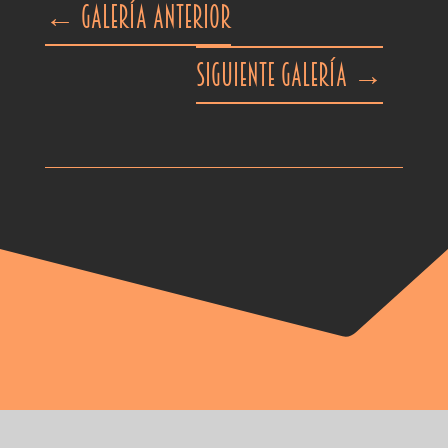
←
Galería anterior
Siguiente galería
→