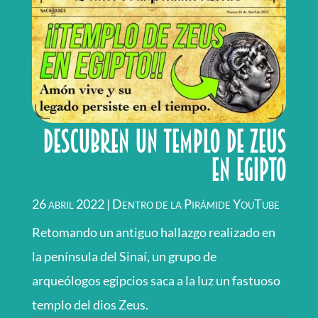
Descubren un templo de ZEUS
en Egipto
26 abril 2022
|
Dentro de la Pirámide YouTube
Retomando un antiguo hallazgo realizado en
la península del Sinaí, un grupo de
arqueólogos egipcios saca a la luz un fastuoso
templo del dios Zeus.