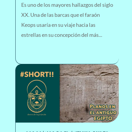
Es uno de los mayores hallazgos del siglo
XX. Una de las barcas que el faraón
Keops usaría en su viaje hacia las
estrellas en su concepción del más...