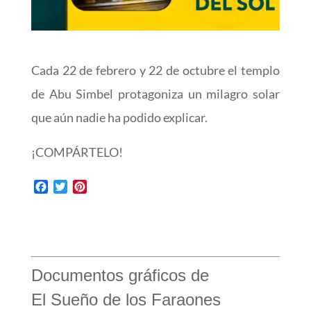
Cada 22 de febrero y 22 de octubre el templo
de Abu Simbel protagoniza un milagro solar
que aún nadie ha podido explicar.
¡COMPÁRTELO!
F
T
P
a
w
i
c
i
n
e
t
t
b
t
e
o
e
r
o
r
e
Documentos gráficos de
k
s
El Sueño de los Faraones
t