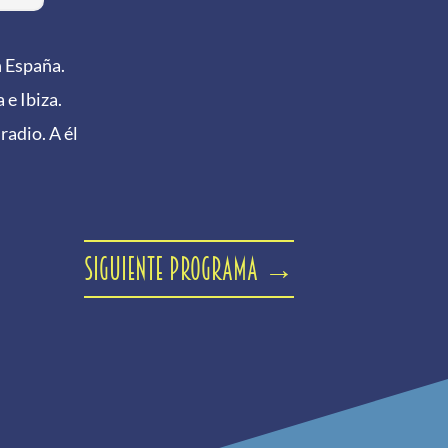
n España.
e Ibiza.
radio. A él
Siguiente programa
→