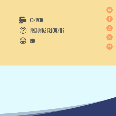

CONTACTO
t
Preguntas frecuentes

BIO