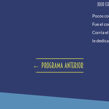
Julio Ce
Pocos co
Fue el c
Corría el
le dedic
←
Programa anterior