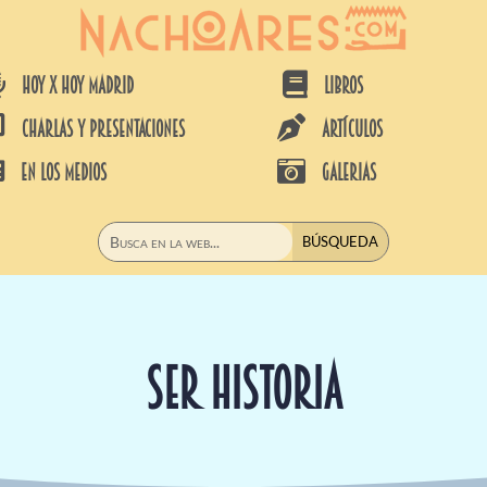


HOY X HOY MADRID
LIBROS


CHARLAS Y PRESENTACIONES
ARTÍCULOS


EN LOS MEDIOS
GALERIAS
SER HISTORIA