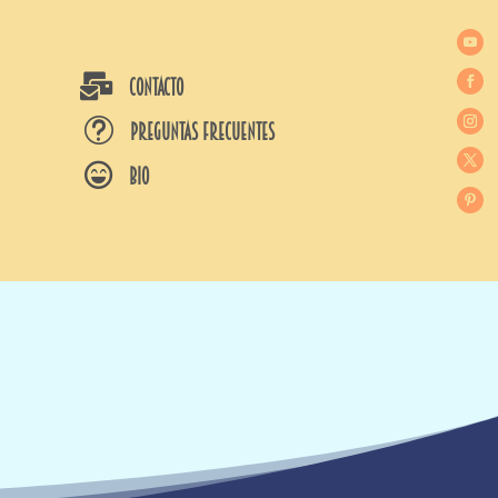

CONTACTO
t
Preguntas frecuentes

BIO