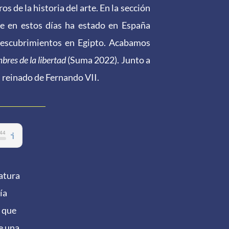
s de la historia del arte. En la sección
e en estos días ha estado en España
descubrimientos en Egipto. Acabamos
bres de la libertad
(Suma 2022). Junto a
l reinado de Fernando VII.
ratura
ía
d que
e una