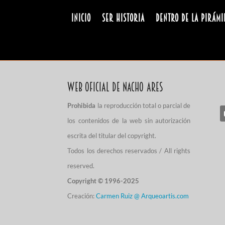
INICIO
Ser Historia
Dentro de la pirámi
Web Oficial de Nacho Ares
Prohibida
la reproducción total o parcial de
los contenidos de la web sin autorización
escrita del titular del copyright.
Todos los derechos reservados / All rights
reserved.
Copyright © 1996-2025
Creación:
Carmen Ruiz @ Arqueoartis.com