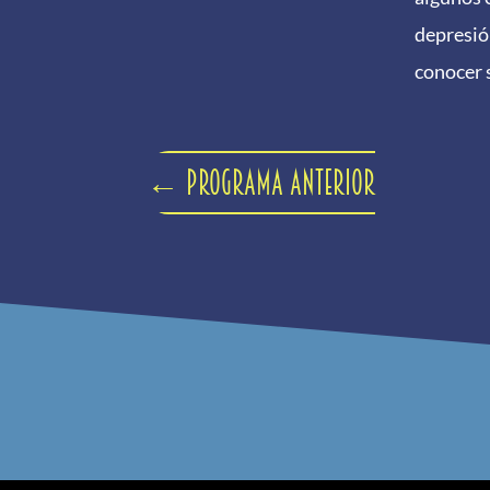
depresión
conocer 
←
Programa anterior