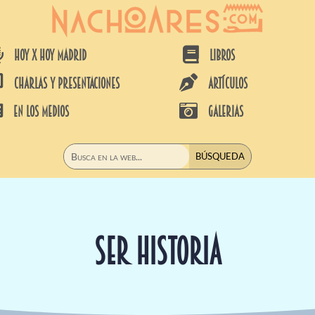


HOY X HOY MADRID
LIBROS


CHARLAS Y PRESENTACIONES
ARTÍCULOS


EN LOS MEDIOS
GALERIAS
SER HISTORIA