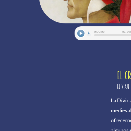
EL C
El viaje
La Divin
medieval
ofrecern
algunos 