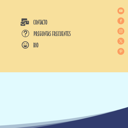

CONTACTO
t
Preguntas frecuentes

BIO