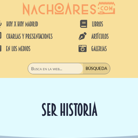


HOY X HOY MADRID
LIBROS


CHARLAS Y PRESENTACIONES
ARTÍCULOS


EN LOS MEDIOS
GALERIAS
SER HISTORIA