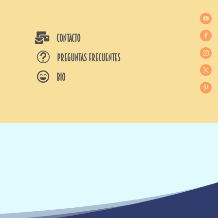

CONTACTO
t
Preguntas frecuentes

BIO