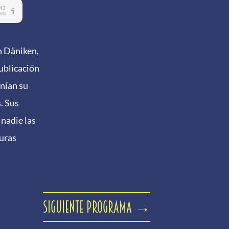
n Däniken,
publicación
enían su
. Sus
 nadie las
turas
Siguiente programa
→