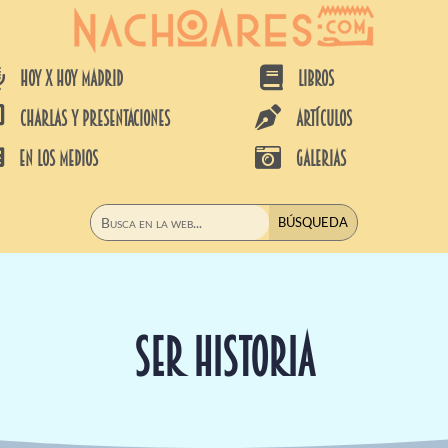


HOY X HOY MADRID
LIBROS


CHARLAS Y PRESENTACIONES
ARTÍCULOS


EN LOS MEDIOS
GALERIAS
SER HISTORIA