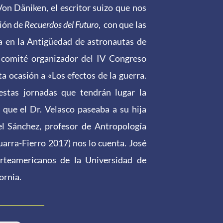
Von Däniken, el escritor suizo que nos
ción de
Recuerdos del Futuro
, con que las
da en la Antigüedad de astronautas de
l comité organizador del IV Congreso
ta ocasión a «Los efectos de la guerra.
stas jornadas que tendrán lugar la
 que el Dr. Velasco paseaba a su hija
el Sánchez, profesor de Antropología
arra-Fierro 2017) nos lo cuenta. José
rteamericanos de la Universidad de
ornia.