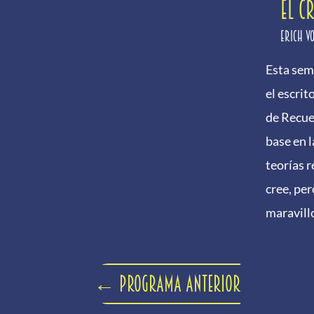
EL C
Erich V
Esta sem
el escrit
de Recue
base en 
teorías 
cree, per
maravill
←
Programa anterior