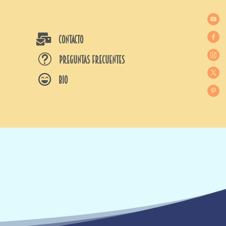

CONTACTO
t
Preguntas frecuentes

BIO