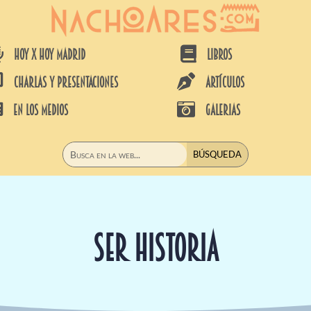


HOY X HOY MADRID
LIBROS


CHARLAS Y PRESENTACIONES
ARTÍCULOS


EN LOS MEDIOS
GALERIAS
SER HISTORIA