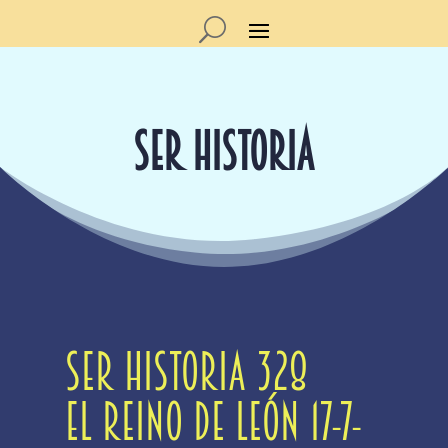
SER HISTORIA
SER Historia 328
El reino de León 17-7-