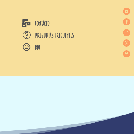

CONTACTO
t
Preguntas frecuentes

BIO