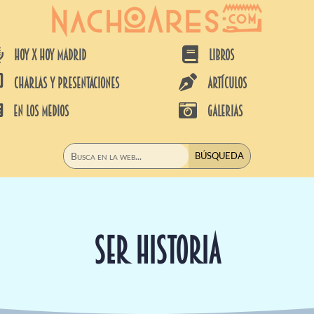


HOY X HOY MADRID
LIBROS


CHARLAS Y PRESENTACIONES
ARTÍCULOS


EN LOS MEDIOS
GALERIAS
SER HISTORIA