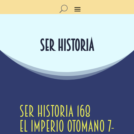
SER HISTORIA
SER Historia 168
El Imperio Otomano 7-