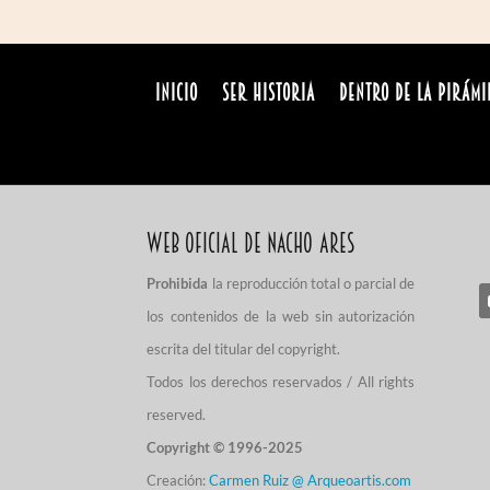
INICIO
Ser Historia
Dentro de la pirámi
Web Oficial de Nacho Ares
Prohibida
la reproducción total o parcial de
los contenidos de la web sin autorización
escrita del titular del copyright.
Todos los derechos reservados / All rights
reserved.
Copyright © 1996-2025
Creación:
Carmen Ruiz @ Arqueoartis.com