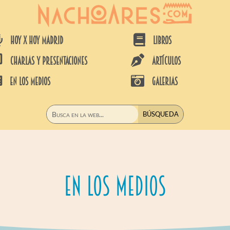


HOY X HOY MADRID
LIBROS


CHARLAS Y PRESENTACIONES
ARTÍCULOS


EN LOS MEDIOS
GALERIAS
En los medios