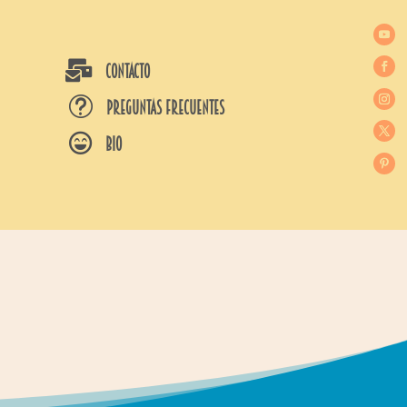

CONTACTO
t
Preguntas frecuentes

BIO