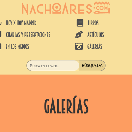


HOY X HOY MADRID
LIBROS


CHARLAS Y PRESENTACIONES
ARTÍCULOS


EN LOS MEDIOS
GALERIAS
galerías