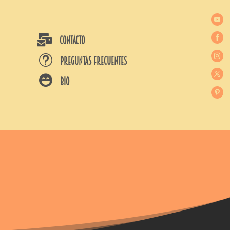

CONTACTO
t
Preguntas frecuentes

BIO