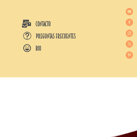

CONTACTO
t
Preguntas frecuentes

BIO