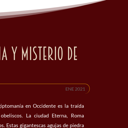
ia y misterio de
ENE 2021
giptomanía en Occidente es la traída
obeliscos. La ciudad Eterna, Roma
s. Estas gigantescas agujas de piedra