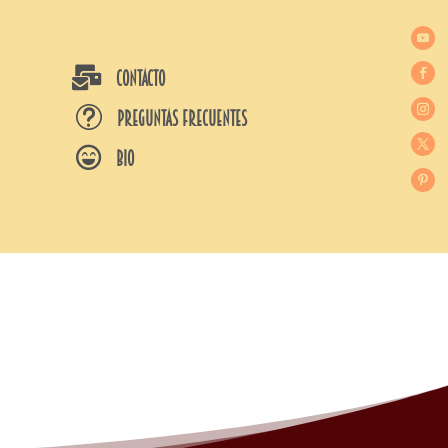

CONTACTO
t
Preguntas frecuentes

BIO