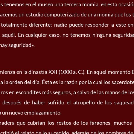
s tenemos en el museo una tercera momia, en esta ocasión
acemos un estudio computerizado de una momia que los tex
 totalmente diferente; nadie puede responder a este en
 aquél. En cualquier caso, no tenemos ninguna seguridad
hay seguridad».
omienza en la dinastía XXI (1000 a. C.). En aquel momento 
 la orden del día. Ésta es la razón por la cual los sacerdo
ros en escondites más seguros, a salvo de las manos de l
 después de haber sufrido el atropello de los saqueado
sta un nuevo emplazamiento.
madera que cubrían los restos de los faraones, mucho
nscribió el relato de lo sucedido, además de los nombres d