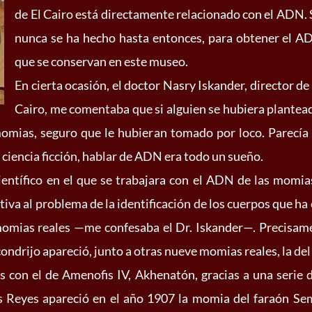
de El Cairo está directamente relacionado con el ADN. 
nunca se ha hecho hasta entonces, para obtener el A
que se conservan en este museo.
En cierta ocasión, el doctor Nasry Iskander, director d
Cairo, me comentaba que si alguien se hubiera plantead
mias, seguro que le hubieran tomado por loco. Parecía alg
ciencia ficción, hablar de ADN era todo un sueño.
ientífico en el que se trabajara con el ADN de las momia
tiva al problema de la identificación de los cuerpos que ha
momias reales —me confesaba el Dr. Iskander—. Precisame
ndrijo apareció, junto a otras nueve momias reales, la del
s con el de Amenofis IV, Akhenatón, gracias a una serie d
los Reyes apareció en el año 1907 la momia del faraón S