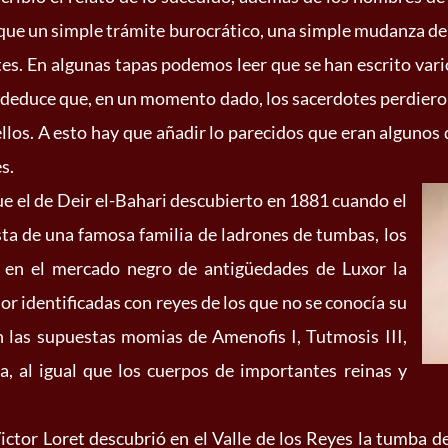
que un simple trámite burocrático, una simple mudanza de
es. En algunas tapas podemos leer que se han escrito var
e deduce que, en un momento dado, los sacerdotes perdieron
llos. A esto hay que añadir lo parecidos que eran algunos d
s.
ue el de Deir el-Bahari descubierto en 1881 cuando el
sta de una famosa familia de ladrones de tumbas, los
r en el mercado negro de antigüedades de Luxor la
lor identificadas con reyes de los que no se conocía su
 las supuestas momias de Amenofis I, Tutmosis III,
ra, al igual que los cuerpos de importantes reinas y
ictor Loret descubrió en el Valle de los Reyes la tumba d